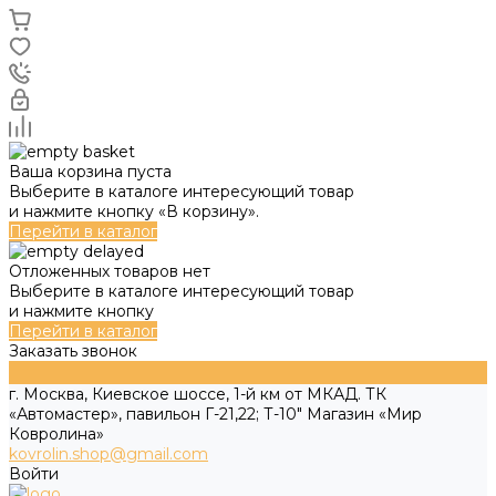
Ваша корзина пуста
Выберите в каталоге интересующий товар
и нажмите кнопку «В корзину».
Перейти в каталог
Отложенных товаров нет
Выберите в каталоге интересующий товар
и нажмите кнопку
Перейти в каталог
Заказать звонок
г. Москва, Киевское шоссе, 1-й км от МКАД. ТК
«Автомастер», павильон Г-21,22; Т-10" Магазин «Мир
Ковролина»
kovrolin.shop@gmail.com
Войти