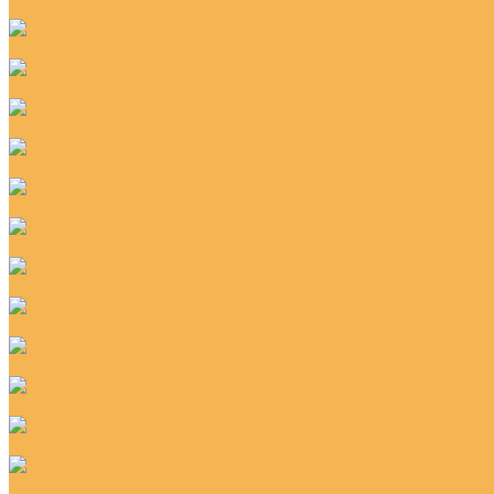
Зелёный палас
Коричневый палас
Красный палас
Палас в гостиную
Палас в квартиру
Палас в комнату
Палас в коридор
Палас для дома
Палас на кухню
Палас на пол
Разноцветный палас
Серый палас
Синий палас