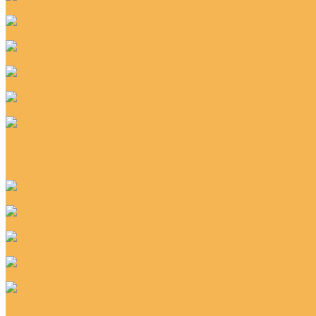
Розовые ковровые дорожки
Серые ковровые дорожки
Синие ковровые дорожки
Чёрные ковровые дорожки
Высокоплотные ковры
Детские ковры
Детские ковры Дисней
Детские ковры Маша и медведь
Детские ковры Три кота
Ковры Меринос
Овальные ковры
Российские ковры
Турецкие ковры
Бренды
IVC