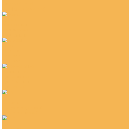
Juteks (Ютекс)
Komiteks (Комитекс)
Декор
Абстракция
Под дерево
Под камень
Классы
21 класс
22 класс
23 класс
Применение
Для балкона
Для больниц
Для ванной
Тип
Бытовой
Полукоммерческий
Антистатический
Цвет
Бежевый