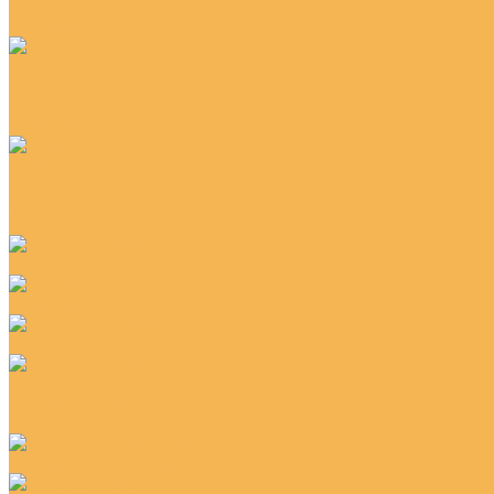
Бытовой
Выставочный
Цвет
Бежевый
Белый
Бирюзовый
Ширина
2 м
3 м
4 м
Бежевый палас
Бирюзовый палас
Витебские паласы
Детские паласы
Детские паласы для девочек
Детские паласы для мальчиков
Детский палас с дорогами