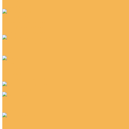
Balta (Балта)
Betap (Бетап)
Ворс и основа
На войлочной основе
На джутовой основе
На резиновой основе
Пожарный сертификат
КМ 2
КМ 5
Применение
Для дома
Для офиса
Для бильярдной комнаты
С защитной плёнкой
Тип петли
Бербер
Скролл
Тип покрытия
Коммерческий