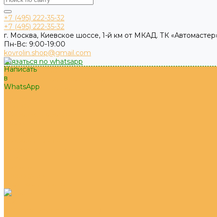
+7 (495) 222-35-32
+7 (495) 222-35-32
г. Москва, Киевское шоссе, 1-й км от МКАД. ТК «Автомастер»
Пн-Вс: 9:00-19:00
kovrolin.shop@gmail.com
связаться no whatsapp
Каталог товаров
Распродажа остатков ковролина
Распродажа ковролина
Ковролин
Паласы
Ковровые дорожки
Ковры
Линолеум
Ковровая плитка
Искусственная трава
Ламинат
Коврики
Аксессуары
Резиновая плитка
Бренд
AW Masquerade (Маскарад)